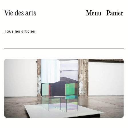
Aller
au
Menu
Panier
contenu
principal
Tous les articles