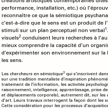
créations artistiques contemporaines dite
performance, installation, etc.) où l’épro
reconnaître ce que la sémiotique psychanal
c’est-à-dire que le sens est un produit de 
1
stimuli sur un plan perceptuel non verbal
2
visuels
conduisent leurs recherches à l’aun
mieux comprendre la capacité d’un organi
d’expérimenter son environnement sur la 
les sens.
3
Les chercheurs en sémiotique
qui s’inscrivent dan
sur une tradition mentaliste d’inspiration phénomén
traitement de l’information, les activités psycholo
raisonnement, intelligence, apprentissage, prise de 
et déplacements corporels), autrement dit, sur le
d’art. Leurs travaux interrogent la façon dont les s
Cette considération pour les processus d’acquisiti