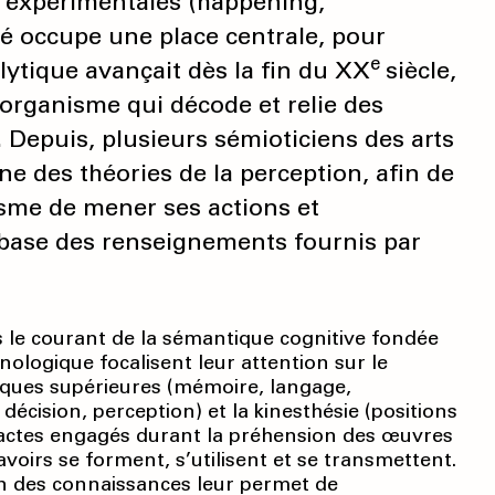
s expérimentales (happening,
uvé occupe une place centrale, pour
e
ytique avançait dès la fin du XX
siècle,
l’organisme qui décode et relie des
. Depuis, plusieurs sémioticiens des arts
e des théories de la perception, afin de
sme de mener ses actions et
base des renseignements fournis par
s le courant de la sémantique cognitive fondée
ologique focalisent leur attention sur le
giques supérieures (mémoire, langage,
décision, perception) et la kinesthésie (positions
s actes engagés durant la préhension des œuvres
avoirs se forment, s’utilisent et se transmettent.
on des connaissances leur permet de