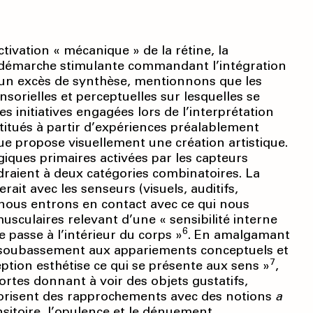
tivation « mécanique » de la rétine, la
e démarche stimulante commandant l’intégration
’un excès de synthèse, mentionnons que les
sorielles et perceptuelles sur lesquelles se
s initiatives engagées lors de l’interprétation
titués à partir d’expériences préalablement
e propose visuellement une création artistique.
giques primaires activées par les capteurs
ndraient à deux catégories combinatoires. La
ait avec les senseurs (visuels, auditifs,
ls nous entrons en contact avec ce qui nous
sculaires relevant d’une « sensibilité interne
6
e passe à l’intérieur du corps »
. En amalgamant
 soubassement aux appariements conceptuels et
7
ption esthétise ce qui se présente aux sens »
,
ortes donnant à voir des objets gustatifs,
utorisent des rapprochements avec des notions
a
nsitoire, l’opulence et le dénuement.