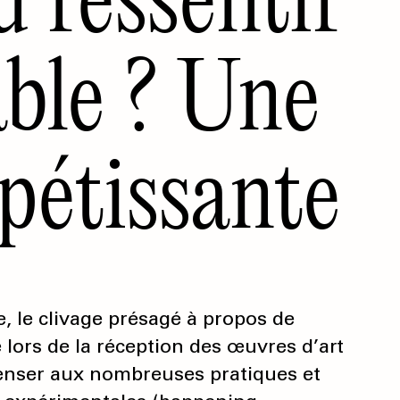
table ? Une
pétissante
le clivage présagé à propos de
 lors de la réception des œuvres d’art
 penser aux nombreuses pratiques et