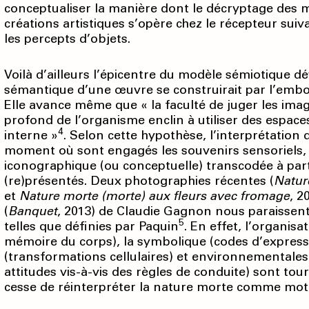
conceptualiser la manière dont le décryptage des 
créations artistiques s’opère chez le récepteur sui
les percepts d’objets.
Voilà d’ailleurs l’épicentre du modèle sémiotique d
sémantique d’une œuvre se construirait par l’embo
Elle avance même que « la faculté de juger les imag
profond de l’organisme enclin à utiliser des esp
4
interne »
. Selon cette hypothèse, l’interprétatio
moment où sont engagés les souvenirs sensoriels, a
iconographique (ou conceptuelle) transcodée à par
(re)présentés. Deux photographies récentes (
Natur
et
Nature morte (morte) aux fleurs avec fromage
, 2
(
Banquet
, 2013) de Claudie Gagnon nous paraissent
5
telles que définies par Paquin
. En effet, l’organis
mémoire du corps), la symbolique (codes d’expressi
(transformations cellulaires) et environnementales (
attitudes vis-à-vis des règles de conduite) sont tour
cesse de réinterpréter la nature morte comme moti