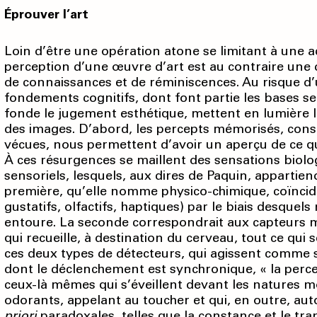
Éprouver l’art
Loin d’être une opération atone se limitant à une ac
perception d’une œuvre d’art est au contraire un
de connaissances et de réminiscences. Au risque d
fondements cognitifs, dont font partie les bases sen
fonde le jugement esthétique, mettent en lumière le
des images. D’abord, les percepts mémorisés, cons
vécues, nous permettent d’avoir un aperçu de ce qu
À ces résurgences se maillent des sensations biolo
sensoriels, lesquels, aux dires de Paquin, appartie
première, qu’elle nomme physico-chimique, coïncider
gustatifs, olfactifs, haptiques) par le biais desque
entoure. La seconde correspondrait aux capteurs mu
qui recueille, à destination du cerveau, tout ce qui s
ces deux types de détecteurs, qui agissent comme
dont le déclenchement est synchronique, « la perce
ceux-là mêmes qui s’éveillent devant les natures m
odorants, appelant au toucher et qui, en outre, a
priori
paradoxales, telles que la constance et le tra