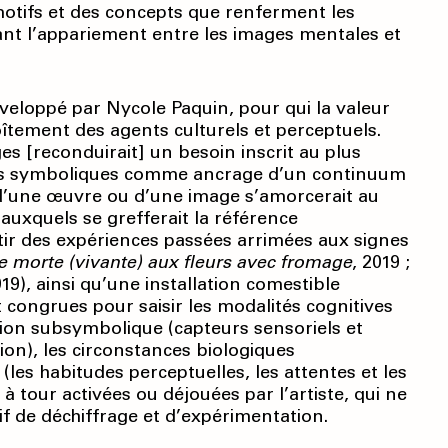
motifs et des concepts que renferment les
vant l’appariement entre les images mentales et
éveloppé par Nycole Paquin, pour qui la valeur
îtement des agents culturels et perceptuels.
es [reconduirait] un besoin inscrit au plus
aces symboliques comme ancrage d’un continuum
n d’une œuvre ou d’une image s’amorcerait au
uxquels se grefferait la référence
tir des expériences passées arrimées aux signes
e morte (vivante) aux fleurs avec fromage
, 2019 ;
019), ainsi qu’une installation comestible
 congrues pour saisir les modalités cognitives
ation subsymbolique (capteurs sensoriels et
on), les circonstances biologiques
les habitudes perceptuelles, les attentes et les
 à tour activées ou déjouées par l’artiste, qui ne
f de déchiffrage et d’expérimentation.