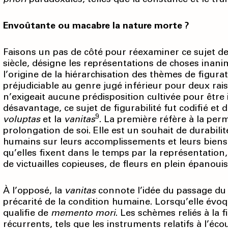
Envoûtante ou macabre la nature morte ?
Faisons un pas de côté pour réexaminer ce sujet de f
siècle, désigne les représentations de choses inan
l’origine de la hiérarchisation des thèmes de figurat
préjudiciable au genre jugé inférieur pour deux raison
n’exigeait aucune prédisposition cultivée pour êtr
désavantage, ce sujet de figurabilité fut codifié et 
9
voluptas
et la
vanitas
. La première réfère à la perm
prolongation de soi. Elle est un souhait de durabili
humains sur leurs accomplissements et leurs biens. 
qu’elles fixent dans le temps par la représentation,
de victuailles copieuses, de fleurs en plein épanou
À l’opposé, la
vanitas
connote l’idée du passage du t
précarité de la condition humaine. Lorsqu’elle évoq
qualifie de
memento mori
. Les schèmes reliés à la 
récurrents, tels que les instruments relatifs à l’éc