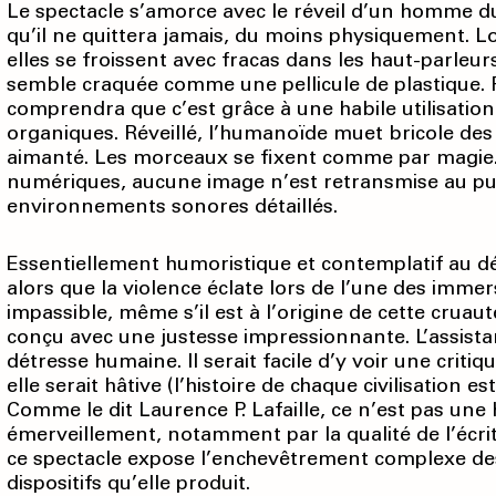
Le spectacle s’amorce avec le réveil d’un homme du
qu’il ne quittera jamais, du moins physiquement. L
elles se froissent avec fracas dans les haut-parleu
semble craquée comme une pellicule de plastique. 
comprendra que c’est grâce à une habile utilisatio
organiques. Réveillé, l’humanoïde muet bricole des 
aimanté. Les morceaux se fixent comme par magie. L
numériques, aucune image n’est re­transmise au pub
environnements sonores détaillés.
Essentiellement humoristique et contem­platif au 
alors que la violence éclate lors de l’une des imm
impassible, même s’il est à l’origine de cette cruau
conçu avec une justesse impressionnante. L’assista
détresse humaine. Il serait facile d’y voir une crit
elle serait hâtive (l’histoire de chaque civilisation est
Comme le dit Laurence P. Lafaille, ce n’est pas une 
émerveillement, notamment par la qualité de l’écr
ce spectacle expose l’enchevêtrement complexe de
dispositifs qu’elle produit.