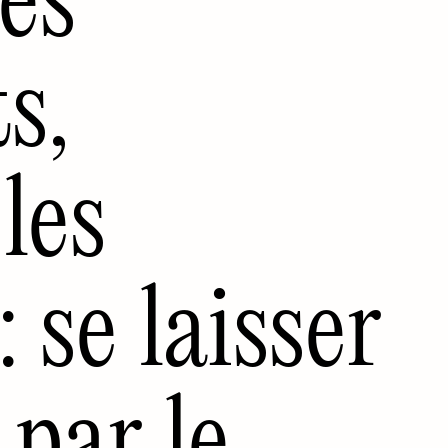
s,
les
: se laisser
 par le