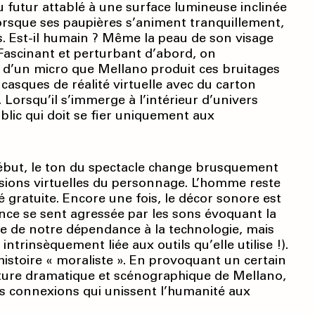
 futur attablé à une surface lumineuse inclinée
orsque ses paupières s’animent tranquillement,
rs. Est-il humain ? Même la peau de son visage
Fascinant et perturbant d’abord, on
n d’un micro que Mellano produit ces bruitages
casques de réalité virtuelle avec du carton
orsqu’il s’immerge à l’intérieur d’univers
lic qui doit se fier uniquement aux
début, le ton du spectacle change brusquement
ersions virtuelles du personnage. L’homme reste
té gratuite. Encore une fois, le décor sonore est
nce se sent agressée par les sons évoquant la
ique de notre dépendance à la technologie, mais
 intrin­sèquement liée aux outils qu’elle utilise !).
histoire « moraliste ». En provoquant un certain
iture dramatique et scénographique de Mellano,
s connexions qui unissent l’humanité aux