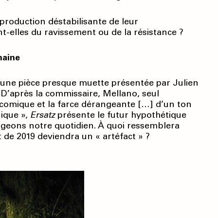
production déstabilisante de leur
-elles du ravissement ou de la résistance ?
maine
 une pièce presque muette présentée par Julien
 D’après la commissaire, Mellano, seul
ce comique et la farce dérangeante […] d’un ton
nique »,
Ersatz
présente le futur hypo­thétique
ageons notre quotidien. À quoi ressemblera
 de 2019 de­viendra un « artéfact » ?