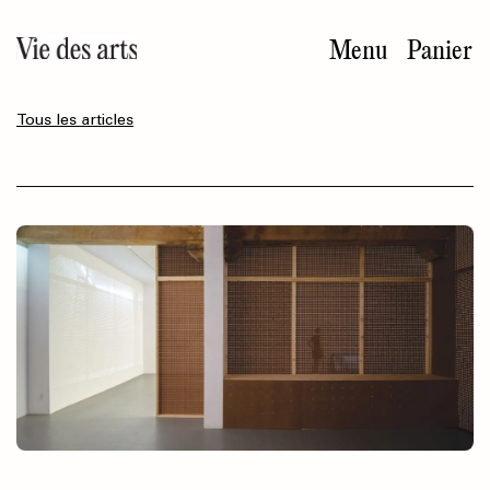
Aller
au
Menu
Panier
contenu
principal
Tous les articles