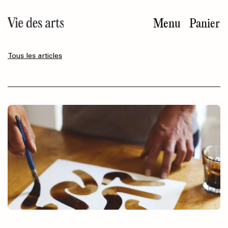
Aller
au
Menu
Panier
contenu
principal
Tous les articles