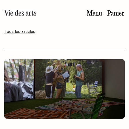
Aller
au
Menu
Panier
contenu
principal
Tous les articles