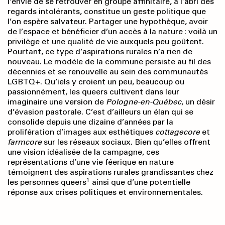
l’envie de se retrouver en groupe affinitaire, à l’abri des
regards intolérants, constitue un geste politique que
l’on espère salvateur. Partager une hypothèque, avoir
de l’espace et bénéficier d’un accès à la nature : voilà un
privilège et une qualité de vie auxquels peu goûtent.
Pourtant, ce type d’aspirations rurales n’a rien de
nouveau. Le modèle de la commune persiste au fil des
décennies et se renouvelle au sein des communautés
LGBTQ+. Qu’iels y croient un peu, beaucoup ou
passionnément, les queers cultivent dans leur
imaginaire une version de
Pologne-en-Québec
, un désir
d’évasion pastorale. C’est d’ailleurs un élan qui se
consolide depuis une dizaine d’années par la
prolifération d’images aux esthétiques
cottagecore
et
farmcore
sur les réseaux sociaux. Bien qu’elles offrent
une vision idéalisée de la campagne, ces
représentations d’une vie féerique en nature
témoignent des aspirations rurales grandissantes chez
1
les personnes queers
ainsi que d’une potentielle
réponse aux crises politiques et environnementales.