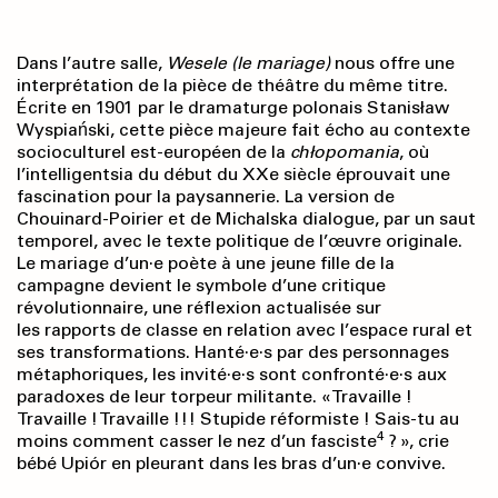
Dans l’autre salle,
Wesele (le mariage)
nous offre une
interprétation de la pièce de théâtre du même titre.
Écrite en 1901 par le dramaturge polonais Stanisław
Wyspiański, cette pièce majeure fait écho au contexte
socioculturel est-européen de la
chłopomania
, où
l’intelligentsia du début du XXe siècle éprouvait une
fascination pour la paysannerie. La version de
Chouinard-Poirier et de Michalska dialogue, par un saut
temporel, avec le texte politique de l’œuvre originale.
Le mariage d’un·e poète à une jeune fille de la
campagne devient le symbole d’une critique
révolutionnaire, une réflexion actualisée sur
les rapports de classe en relation avec l’espace rural et
ses transformations. Hanté·e·s par des personnages
métaphoriques, les invité·e·s sont confronté·e·s aux
paradoxes de leur torpeur militante. « Travaille !
Travaille ! Travaille !!! Stupide réformiste ! Sais-tu au
4
moins comment casser le nez d’un fasciste
? », crie
bébé Upiór en pleurant dans les bras d’un·e convive.