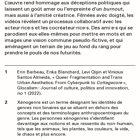
L’œuvre rend hommage aux déceptions politiques qui
laissent un goût amer ou l’empreinte d’un
burnou
t,
mais aussi à l’amitié créatrice. Filmées avec doigté, les
vidéos révèlent un processus collaboratif avec les
acteur·rice·s et les cocréateur·rice·s. Des ami·e·s qui se
parodient eux·elles-mêmes pour mettre en mots et en
images une vision commune pseudo-fictive, et qui
aménagent un terrain de jeu au fond du rang pour
prendre le pouls de nos futurités.
Erin Barbeau, Enka Blanchard, Levi Qişin et Vinicius
Santos Almeida, « Queer Fragmentation and Trans
Urban Aesthetics: From Cyberpunk to
Cottagecore
»,
Glocalism : Journal of culture, politics and innovation,
no 1 (2022).
Xénogenre est un terme désignant les identités de
genres non binaires qui se situent en dehors des
concepts et des terminologies anthropocentriques du
genre. Les personnes xénogenres s’identifient
davantage aux notions et aux ressentis du non-humain,
tels que les animaux, les plantes, les couleurs, le vide,
le chaos et plus encore.