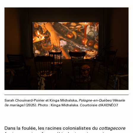
Sarah Chouinard-Poirier et Kinga Michalska,
Pologne-en-Québec/ Wesele
(le mariage)
(2025). Photo : Kinga Michalska. Courtoisie d’AXENÉO7
Dans la foulée, les racines colonialistes du
cottagecore