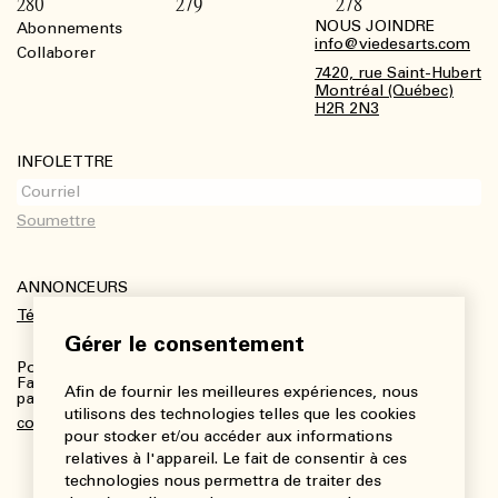
280
279
278
NOUS JOINDRE
Abonnements
Footer
info@viedesarts.com
Collaborer
7420, rue Saint-Hubert
Montréal (Québec)
H2R 2N3
INFOLETTRE
ANNONCEURS
Télécharger le kit média
Gérer le consentement
Pour plus de renseignements :
Fanny Charbonneau, Responsable des communications,
Afin de fournir les meilleures expériences, nous
partenariats et publicités
utilisons des technologies telles que les cookies
communications@viedesarts.com
pour stocker et/ou accéder aux informations
relatives à l'appareil. Le fait de consentir à ces
technologies nous permettra de traiter des