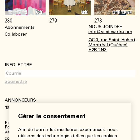
280
279
278
NOUS JOINDRE
Abonnements
Footer
info@viedesarts.com
Collaborer
7420, rue Saint-Hubert
Montréal (Québec)
H2R 2N3
INFOLETTRE
ANNONCEURS
Télécharger le kit média
Gérer le consentement
Pour plus de renseignements :
Fanny Charbonneau, Responsable des communications,
Afin de fournir les meilleures expériences, nous
partenariats et publicités
utilisons des technologies telles que les cookies
communications@viedesarts.com