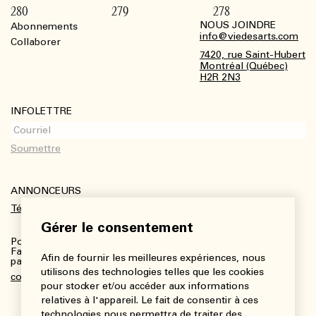
280
279
278
NOUS JOINDRE
Abonnements
Footer
info@viedesarts.com
Collaborer
7420, rue Saint-Hubert
Montréal (Québec)
H2R 2N3
INFOLETTRE
ANNONCEURS
Télécharger le kit média
Gérer le consentement
Pour plus de renseignements :
Fanny Charbonneau, Responsable des communications,
Afin de fournir les meilleures expériences, nous
partenariats et publicités
utilisons des technologies telles que les cookies
communications@viedesarts.com
pour stocker et/ou accéder aux informations
relatives à l'appareil. Le fait de consentir à ces
technologies nous permettra de traiter des