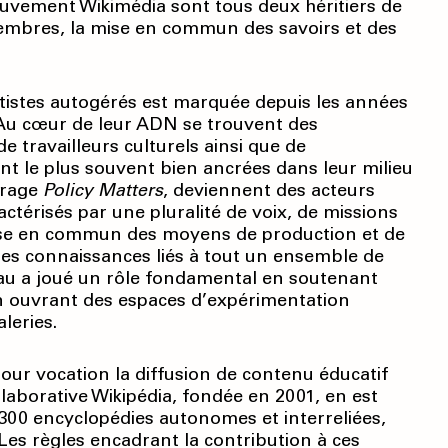
ouvement Wikimédia sont tous deux héritiers de
membres, la mise en commun des savoirs et des
rtistes autogérés est marquée depuis les années
 Au cœur de leur ADN se trouvent des
travailleurs culturels ainsi que de
sont le plus souvent bien ancrées dans leur milieu
vrage
Policy Matters
, deviennent des acteurs
ractérisés par une pluralité de voix, de missions
mise en commun des moyens de production et de
 des connaissances liés à tout un ensemble de
seau a joué un rôle fondamental en soutenant
en ouvrant des espaces d’expérimentation
leries.
ur vocation la diffusion de contenu éducatif
llaborative Wikipédia, fondée en 2001, en est
e 300 encyclopédies autonomes et interreliées,
Les règles encadrant la contribution à ces