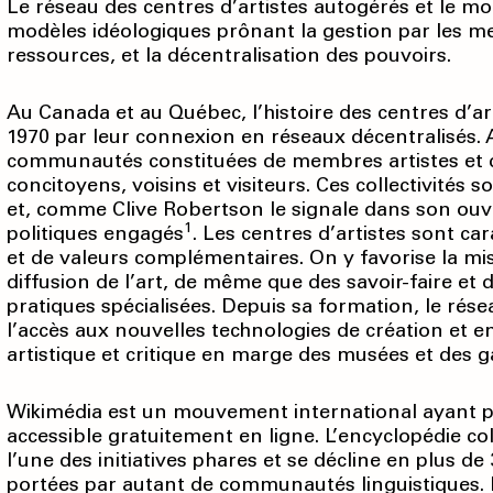
Le réseau des centres d’artistes autogérés et le m
modèles idéologiques prônant la gestion par les 
ressources, et la décentralisation des pouvoirs.
Au Canada et au Québec, l’histoire des centres d’a
1970 par leur connexion en réseaux décentralisés.
communautés constituées de membres artistes et de 
concitoyens, voisins et visiteurs. Ces collectivités 
et, comme Clive Robertson le signale dans son ou
1
politiques engagés
. Les centres d’artistes sont ca
et de valeurs complémentaires. On y favorise la 
diffusion de l’art, de même que des savoir-faire et
pratiques spécialisées. Depuis sa formation, le ré
l’accès aux nouvelles technologies de création et 
artistique et critique en marge des musées et des ga
Wikimédia est un mouvement international ayant po
accessible gratuitement en ligne. L’encyclopédie co
l’une des initiatives phares et se décline en plus d
portées par autant de commu­nautés linguistiques. 