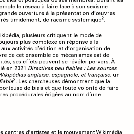
ociales et politiques de ses membres. Durant les
xemple le réseau à faire face à son sexisme
 grande ouverture à la présentation d’œuvres
2
s très timidement, de racisme systémique
.
ipédia, plusieurs critiquent le mode de
oujours plus complexe en réponse à la
ux activités d’édition et d’organisation de
œuvre de cet ensemble de mécanismes est de
ntés, ses effets peuvent se révéler pervers. À
lié en 2021
Directives peu fiables : Les sources
ikipédias anglaise, espagnole, et française
, un
3
fiable
. Les chercheuses démontrent que la
 porteuse de biais et que toute volonté de faire
ières procédurales érigées au nom d’une
les centres d’artistes et le mouvement Wikimédia