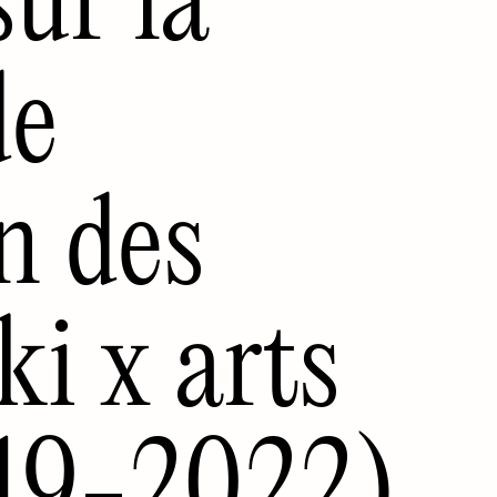
de
n des
ki x arts
019-2022)