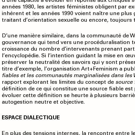
d’une capacité à évoluer en réponse aux critiques s
années 1980, les artistes féministes obligent par e
inhérent et les années 1990 voient naître une plus
traitant d’orientation sexuelle ou encore, toujour
D’une manière similaire, dans la communauté de Wik
gouvernance qui tend vers une procéduralisation t
croissance du nombre d’inter­venants prenant part a
l’encyclopédie. Si l’intention guidant la mise en 
préserver la neutralité des savoirs qui y sont prése
titre d’exemple, l’organisation Art+Feminism a pub
fiables et les communautés marginalisées dans les W
rapport explorant les limites du concept de
source 
définition de ce qui constitue une source fiable est
évoluer cette définition se heurte à plusieurs barr
autogestion neutre et objective.
ESPACE DIALECTIQUE
En plus des tensions internes, la rencontre entre 