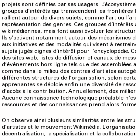
projets sont définies par ses usagers. L’écosyst
groupes d’intérêts qui transcendent les frontières l
rallient autour de divers sujets, comme l’art ou l’a
représentation des genres. Ces groupes d’intérêts
wikimédiennes, mais font aussi évoluer les structu
Ils s’activent notamment autour des mécanismes d
aux initiatives et des modalités qui visent à restrei
sujets jugés dignes d’intérêt pour l’encyclopédie. C
des sites web, listes de diffusion et canaux de mes
d’événements hors ligne tels que des assemblées ass
comme dans le milieu des centres d’artistes autogéré
différentes structures de l’organisation, selon ce
apprenantes se déploie enfin une diversité de ressou
d’accès à la contribution. Annuellement, des millie
Aucune connaissance technologique préalable n’est 
ressources et des connaissances prend alors forme
On observe ainsi plusieurs similarités entre les str
d’artistes et le mouvement Wikimédia. L’organisatio
décentralisation, la spécialisation et la collaborat