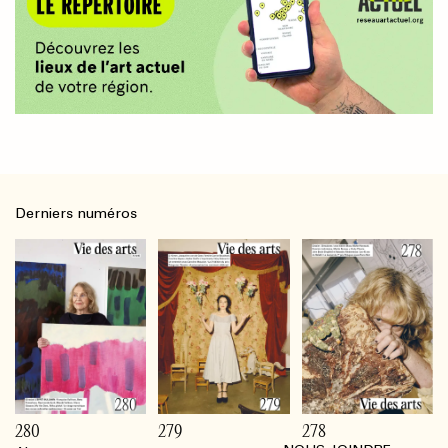
Derniers numéros
280
279
278