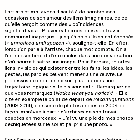
L’artiste et moi avons discuté à de nombreuses
occasions de son amour des liens imaginaires, de ce
qu’elle perçoit comme des « coïncidences
significatives ». Plusieurs thèmes dans son travail
demeurent inaperçus – jusqu’à ce qu’ils soient énoncés
(«
unnoticed until spoken
»), souligne-t-elle. En effet,
lorsqu’on parle à l’artiste, chaque mot compte. On a
l’intime sentiment d’être inclus dans une conversation
d’où pourrait naître une image. Pour Barbara, tous les
liens invisibles qui existent entre les faits, les idées, les
gestes, les paroles peuvent mener à une œuvre. Le
processus de création ne suit pas toujours une
trajectoire logique : « Je dis souvent : “Remarquez ce
que vous remarquez (
Notice what you notice
).” » Elle
cite en exemple le point de départ de
Reconfigurations
(2009-2014), une série de photos créées en 2009 de
façon imprévue à partir d’archives de son travail
coupées en morceaux. « J’ai vu une pile de mes photos
déchiquetées sur le sol et j’ai pris une photo. »
Pour l’artiste, le hasard est essentiel à sa création : «