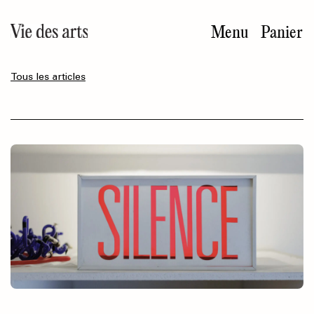
Aller
au
Menu
Panier
contenu
principal
Tous les articles