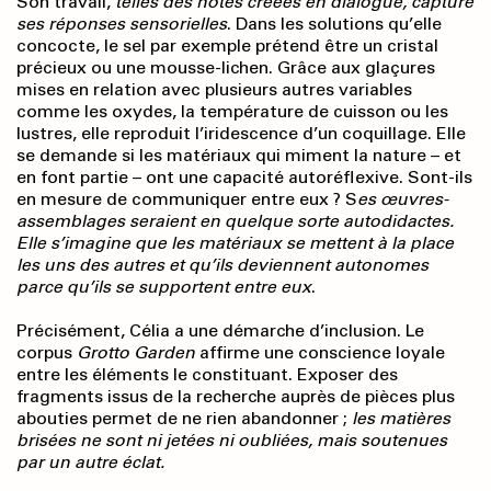
Son travail,
telles des notes créées en dialogue, capture
ses réponses sensorielles
. Dans les solutions qu’elle
concocte, le sel par exemple prétend être un cristal
précieux ou une mousse-lichen. Grâce aux glaçures
mises en relation avec plusieurs autres variables
comme les oxydes, la température de cuisson ou les
lustres, elle reproduit l’iridescence d’un coquillage. Elle
se demande si les matériaux qui miment la nature – et
en font partie – ont une capacité autoréflexive. Sont-ils
en mesure de communiquer entre eux ? S
es œuvres-
assemblages seraient en quelque sorte autodidactes.
Elle s’imagine que les matériaux se mettent à la place
les uns des autres et qu’ils deviennent autonomes
parce qu’ils se supportent entre eux
.
Précisément, Célia a une démarche d’inclusion. Le
corpus
Grotto Garden
affirme une conscience loyale
entre les éléments le constituant. Exposer des
fragments issus de la recherche auprès de pièces plus
abouties permet de ne rien abandonner ;
les matières
brisées ne sont ni jetées ni oubliées, mais soutenues
par un autre éclat.