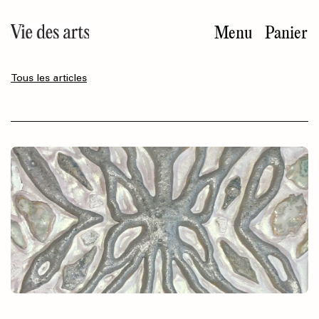
Aller
au
Menu
Panier
contenu
principal
Tous les articles