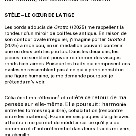
STÈLE – LE CŒUR DE LA TIGE
Les bords adoucis de
Grotto I
(2025) me rappellent la
rondeur d’un miroir de coiffeuse antique. En raison de
son contour ovale irrégulier, j’imagine porter
Grotto I
I
(2025) à mon cou, en un médaillon pouvant contenir
une ou deux petites photos. Dans les deux cas, les
pièces me semblent pouvoir renfermer des visages
ronds bien-aimés. Puisque les traits qui composent ces
ovales ne ressemblent pas à ce qui à priori constitue
une figure humaine, je me demande pourquoi je
prétends m’y voir.
1
ète ce retour de ma
Célia écrit ma réflexion
et refl
pensée sur elle-même. Elle poursuit : harmo
nie
entre les formes (équilibre), cohabitation (rencontre
entre les matières). Examiner ses plaques d’argile avec
attention me permet de méditer sur ce qu’il y a de
commun et d’autoréférentiel dans leurs tracés mi-vers,
mi-chenille.