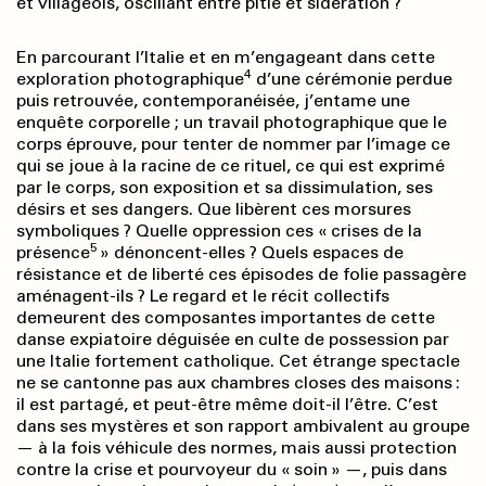
et villageois, oscillant entre pitié et sidération ?
En parcourant l’Italie et en m’engageant dans cette
4
exploration photographique
d’une cérémonie perdue
puis retrouvée, contemporanéisée, j’entame une
enquête corporelle ; un travail photographique que le
corps éprouve, pour tenter de nommer par l’image ce
qui se joue à la racine de ce rituel, ce qui est exprimé
par le corps, son exposition et sa dissimulation, ses
désirs et ses dangers. Que libèrent ces morsures
symboliques ? Quelle oppression ces « crises de la
5
présence
» dénoncent-elles ? Quels espaces de
résistance et de liberté ces épisodes de folie passagère
aménagent-ils ? Le regard et le récit collectifs
demeurent des composantes importantes de cette
danse expiatoire déguisée en culte de possession par
une Italie fortement catholique. Cet étrange spectacle
ne se cantonne pas aux chambres closes des maisons :
il est partagé, et peut-être même doit-il l’être. C’est
dans ses mystères et son rapport ambivalent au groupe
— à la fois véhicule des normes, mais aussi protection
contre la crise et pourvoyeur du « soin » —, puis dans