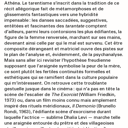
Athéna. Le tarentisme s’inscrit dans la tradition de ce
récit allégorique fait de métamorphoses et de
glissements fantastiques vers une hybridité
impensable : les danses saccadées, suggestives,
entêtées et fascinantes des
tarantate
comptent
d’ailleurs, parmi leurs contorsions les plus édifiantes, la
figure de la femme renversée, marchant sur ses mains,
devenant ainsi celle par qui le mal est survenu. Cet être
composite dérangeant et matriciel ouvre des pistes sur
le plan de l’analyse et, évidemment, de la psychanalyse.
Mais sans aller ici revisiter l’hypothèse freudienne
supposant que l’araignée symbolise la peur de la mère,
ce sont plutôt les fertiles continuités formelles et
esthétiques qui se ramifient dans la culture populaire
qui m’intéressent. On retrouve cette troublante
gestuelle jusque dans le cinéma : qui n’a pas en tête la
scène de l’escalier de
The Exorcist
(William Friedkin,
1973) ou, dans un film moins connu mais amplement
inspiré des rituels méridionaux,
Il Demonio
(Brunello
Rondi, 1963), l’édifiante scène d’exorcisme durant
laquelle l’actrice — sublime Dhalia Levi — marche telle
une araignée entourée du prêtre et des villageoises