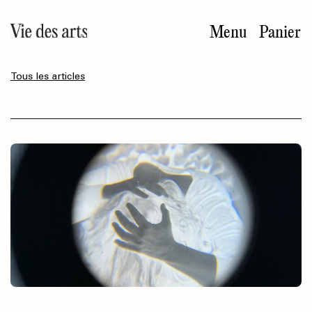
Aller
au
Menu
Panier
contenu
principal
Tous les articles