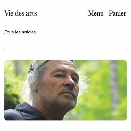
Aller
au
Menu
Panier
contenu
principal
Tous les articles