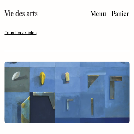
Aller
au
Menu
Panier
contenu
principal
Tous les articles