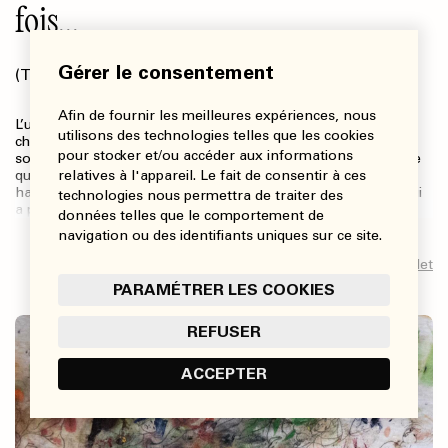
fois...
Gérer le consentement
(Texte)
BERNARD LÉVY
Afin de fournir les meilleures expériences, nous
L’un pêche, l’autre cherche… on ne sait quoi : des
utilisons des technologies telles que les cookies
champignons peut-être ou un objet qu’il aurait perdu. L’un
pour stocker et/ou accéder aux informations
sourit paisiblement. L’autre a le visage renfrogné. « Qu’est-ce
relatives à l'appareil. Le fait de consentir à ces
qui vous dit qu’au bout de la ligne du pêcheur, il y a un
hameçon ? » vous demanderait Léo Rosshandler, l’artiste qui
technologies nous permettra de traiter des
a peint…
données telles que le comportement de
navigation ou des identifiants uniques sur ce site.
Lire l’article complet
PARAMÉTRER LES COOKIES
REFUSER
ACCEPTER