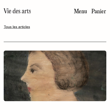
Aller
au
Menu
Panier
contenu
principal
Tous les articles