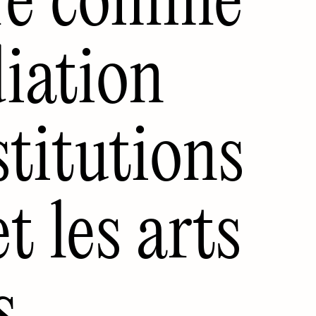
iation
stitutions
et les arts
s