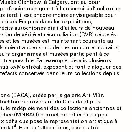
 Musée Glenbow, à Calgary, ont eu pour
ofessionnels quant à la nécessité d’inclure les
lus tard, il est encore moins envisageable pour
remiers Peuples dans les expositions,
écits autochtones était d’ailleurs de nouveau
sion de vérité et réconciliation (CVR) déposés
les et les musées est maintenant courante au
’ils soient anciens, modernes ou contemporains,
eurs organismes et musées participent à ce
re possible. Par exemple, depuis plusieurs
htià:ke/Montréal, exposent et font dialoguer des
tefacts conservés dans leurs collections depuis
tone (BACA), créée par la galerie Art Mûr,
autochtones provenant du Canada et plus
 le redéploiement des collections anciennes et
ébec (MNBAQ) permet de réfléchir au peu
x défis que pose la représentation artistique à
4
wendat
. Bien qu’allochtones, ces quatre