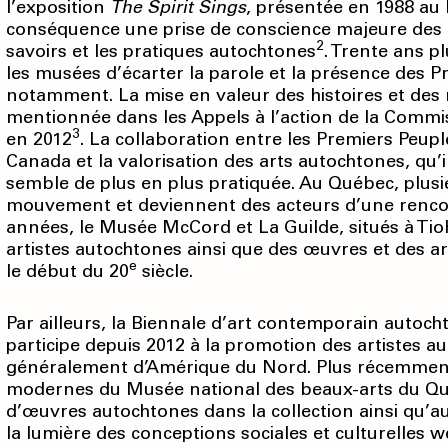
l’exposition
The Spirit Sings
, présentée en 1988 au
conséquence une prise de conscience majeure des pr
2
savoirs et les pratiques autochtones
. Trente ans p
les musées d’écarter la parole et la présence des P
notamment. La mise en valeur des histoires et des r
mentionnée dans les Appels à l’action de la Commis
3
en 2012
. La collaboration entre les Premiers Peup
Canada et la valorisation des arts autochtones, qu
semble de plus en plus pratiquée. Au Québec, plusi
mouvement et deviennent des acteurs d’une rencont
années, le Musée McCord et La Guilde, situés à Tio
artistes autochtones ainsi que des œuvres et des ar
e
le début du 20
siècle.
Par ailleurs, la Biennale d’art contemporain autoch
participe depuis 2012 à la promotion des artistes 
généralement d’Amérique du Nord. Plus récemment,
modernes du Musée national des beaux-arts du Qu
d’œuvres autochtones dans la collection ainsi qu’au
la lumière des conceptions sociales et culturelles 