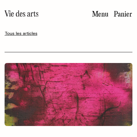
Aller
au
Menu
Panier
contenu
principal
Tous les articles