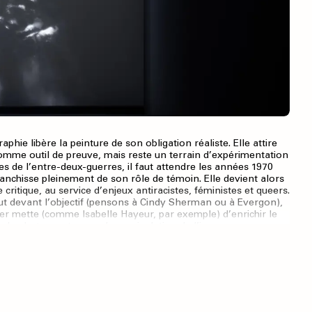
raphie libère la peinture de son obligation réaliste. Elle attire
 comme outil de preuve, mais reste un terrain d’expérimentation
des de l’entre-deux-guerres, il faut attendre les années 1970
anchisse pleinement de son rôle de témoin. Elle devient alors
ritique, au service d’enjeux antiracistes, féministes et queers.
out devant l’objectif (pensons à Cindy Sherman ou à Evergon),
er mette (comme Isabelle Hayeur, par exemple) d’enrichir le
par le photomontage ou la manipulation de l’image.