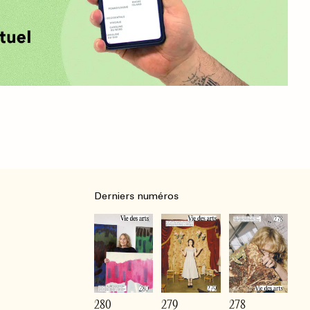
Derniers numéros
280
279
278