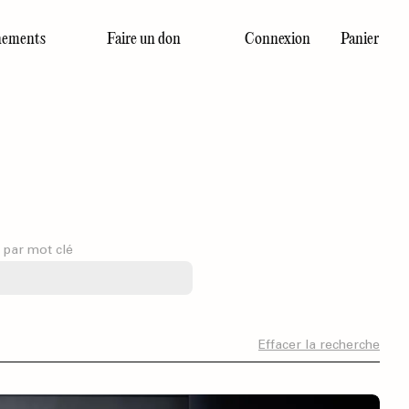
ements
Faire un don
Connexion
Panier
Dernier numéro
 par mot clé
Effacer la recherche