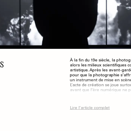
s
À la fin du 19e siècle, la photog
alors les milieux scientifiques
artistique. Après les avant-gar
pour que la photographie s’affr
un instrument de mise en scène c
L’acte de création se joue surt
avant que l’ère numérique ne p
propos à l’étape de l’édition, 
Lire l’article complet