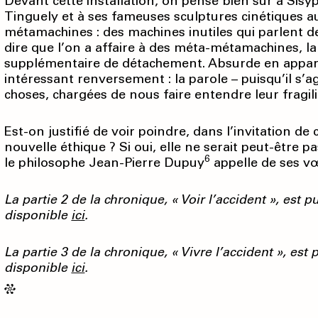
Devant cette installation, on pense bien sûr à Sisy
Tinguely et à ses fameuses sculptures cinétiques auto
métamachines : des machines inutiles qui parlent d
dire que l’on a affaire à des méta-métamachines, l
supplémentaire de détachement. Absurde en apparen
intéressant renversement : la parole – puisqu’il s
choses, chargées de nous faire entendre leur fragili
Est-on justifié de voir poindre, dans l’invitation de c
nouvelle éthique ? Si oui, elle ne serait peut-être 
6
le philosophe Jean-Pierre Dupuy
appelle de ses v
La partie 2 de la chronique, « Voir l’accident », est 
disponible
ici
.
La partie 3 de la chronique, « Vivre l’accident
»,
est p
disponible
ici
.