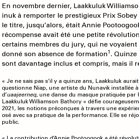
En novembre dernier, Laakkuluk Williamson
inuk à remporter le prestigieux Prix Sobey 
le titre, jusqu’alors, était Annie Pootoogoo
récompense avait été une petite révolutio
certains membres du jury, qui ne voyaient 
1
donné son absence de formation
. Quinze 
sont davantage inclus et compris, mais il r
« Je ne sais pas s’il y a quinze ans, Laakkuluk aura
questionne Niap, une artiste du Nunavik installée
d’
uaajeerneq
, une danse du masque pratiquée par l
Laakkuluk Williamson Bathory « défie courageusemen
2021, les notions préconçues à travers une expérie
osé avec sa pratique de la performance. Elle se réj
public.
« La contribution d’Annie Pootoogook a été révoluti