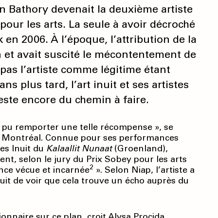
 Bathory devenait la deuxième artiste
pour les arts. La seule à avoir décroché
k en 2006. À l’époque, l’attribution de la
n et avait suscité le mécontentement de
pas l’artiste comme légitime étant
ans plus tard, l’art inuit et ses artistes
este encore du chemin à faire.
it pu remporter une telle récompense », se
 à Montréal. Connue pour ses performances
es Inuit du
Kalaallit Nunaat
(Groenland),
t, selon le jury du Prix Sobey pour les arts
2
nce vécue et incarnée
». Selon Niap, l’artiste a
ouit de voir que cela trouve un écho auprès du
onnaire sur ce plan, croit Alysa Procida,