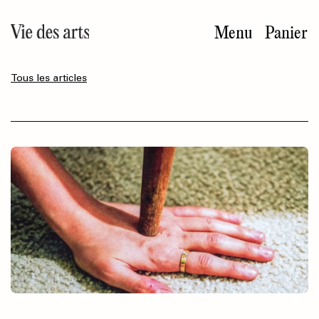
Aller
au
Menu
Panier
contenu
principal
Tous les articles