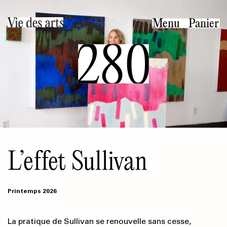
Aller
au
Menu
Panier
contenu
280
principal
L’effet Sullivan
Printemps 2026
La pratique de Sullivan se renouvelle sans cesse,