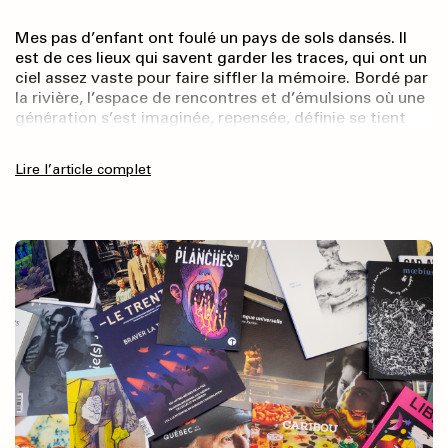
Mes pas d’enfant ont foulé un pays de sols dansés. Il
est de ces lieux qui savent garder les traces, qui ont un
ciel assez vaste pour faire siffler la mémoire. Bordé par
la rivière, l’espace de rencontres et d’émulsions où une
génération s’est imaginée, repensée, définie se tient
encore, comme immuable. Figé, son mobilier
confectionné à l’École du meuble, dont persiste le style
Lire l’article complet
Art déco, résiste au passage du temps, veillé par
l’équipe du Musée des beaux-arts de la ville – dont j’ai
fait partie – qui s’emploie à faire vivre à la maison une
traversée intemporelle. Borduas y a vécu, et sa pensée
résonne encore.