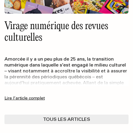
Virage numérique des revues
culturelles
Amorcée il y a un peu plus de 25 ans, la transition
numérique dans laquelle s’est engagé le milieu culturel
– visant notamment à accroître la visibilité et à assurer
la pérennité des périodiques québécois – est
aujourd’hui pratiquement achevée. Allant de la simple
présence sur les réseaux sociaux à la mise à disposition
de l’entièreté des catalogues des éditeur·rice·s de
Lire l’article complet
revues en libre accès, toutes les revues culturelles sont
désormais présentes, d’une manière ou d’une autre, sur
le Web.
TOUS LES ARTICLES