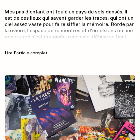
Mes pas d’enfant ont foulé un pays de sols dansés. Il
est de ces lieux qui savent garder les traces, qui ont un
ciel assez vaste pour faire siffler la mémoire. Bordé par
la rivière, l’espace de rencontres et d’émulsions où une
génération s’est imaginée, repensée, définie se tient
encore, comme immuable. Figé, son mobilier
confectionné à l’École du meuble, dont persiste le style
Lire l’article complet
Art déco, résiste au passage du temps, veillé par
l’équipe du Musée des beaux-arts de la ville – dont j’ai
fait partie – qui s’emploie à faire vivre à la maison une
traversée intemporelle. Borduas y a vécu, et sa pensée
résonne encore.