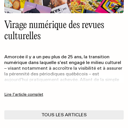
Virage numérique des revues
culturelles
Amorcée il y a un peu plus de 25 ans, la transition
numérique dans laquelle s’est engagé le milieu culturel
– visant notamment à accroître la visibilité et à assurer
la pérennité des périodiques québécois – est
aujourd’hui pratiquement achevée. Allant de la simple
présence sur les réseaux sociaux à la mise à disposition
de l’entièreté des catalogues des éditeur·rice·s de
Lire l’article complet
revues en libre accès, toutes les revues culturelles sont
désormais présentes, d’une manière ou d’une autre, sur
le Web.
TOUS LES ARTICLES