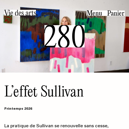
Aller
au
Menu
Panier
contenu
280
principal
L’effet Sullivan
Printemps 2026
La pratique de Sullivan se renouvelle sans cesse,