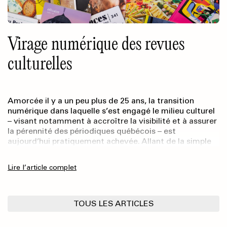
Virage numérique des revues
culturelles
Amorcée il y a un peu plus de 25 ans, la transition
numérique dans laquelle s’est engagé le milieu culturel
– visant notamment à accroître la visibilité et à assurer
la pérennité des périodiques québécois – est
aujourd’hui pratiquement achevée. Allant de la simple
présence sur les réseaux sociaux à la mise à disposition
de l’entièreté des catalogues des éditeur·rice·s de
Lire l’article complet
revues en libre accès, toutes les revues culturelles sont
désormais présentes, d’une manière ou d’une autre, sur
le Web.
TOUS LES ARTICLES