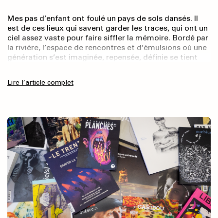
Mes pas d’enfant ont foulé un pays de sols dansés. Il
est de ces lieux qui savent garder les traces, qui ont un
ciel assez vaste pour faire siffler la mémoire. Bordé par
la rivière, l’espace de rencontres et d’émulsions où une
génération s’est imaginée, repensée, définie se tient
encore, comme immuable. Figé, son mobilier
confectionné à l’École du meuble, dont persiste le style
Lire l’article complet
Art déco, résiste au passage du temps, veillé par
l’équipe du Musée des beaux-arts de la ville – dont j’ai
fait partie – qui s’emploie à faire vivre à la maison une
traversée intemporelle. Borduas y a vécu, et sa pensée
résonne encore.