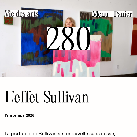
Aller
au
Menu
Panier
contenu
280
principal
L’effet Sullivan
Printemps 2026
La pratique de Sullivan se renouvelle sans cesse,