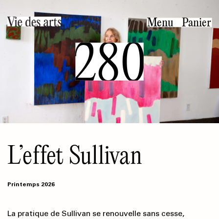
Aller
au
Menu
Panier
contenu
280
principal
L’effet Sullivan
Printemps 2026
La pratique de Sullivan se renouvelle sans cesse,