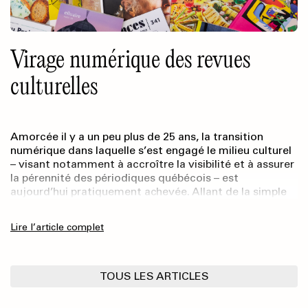
Virage numérique des revues
culturelles
Amorcée il y a un peu plus de 25 ans, la transition
numérique dans laquelle s’est engagé le milieu culturel
– visant notamment à accroître la visibilité et à assurer
la pérennité des périodiques québécois – est
aujourd’hui pratiquement achevée. Allant de la simple
présence sur les réseaux sociaux à la mise à disposition
de l’entièreté des catalogues des éditeur·rice·s de
Lire l’article complet
revues en libre accès, toutes les revues culturelles sont
désormais présentes, d’une manière ou d’une autre, sur
le Web.
TOUS LES ARTICLES