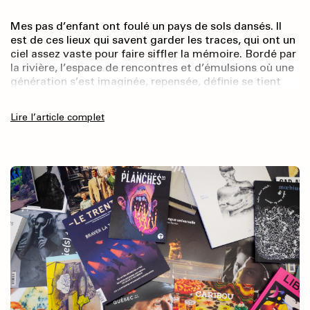
Mes pas d’enfant ont foulé un pays de sols dansés. Il
est de ces lieux qui savent garder les traces, qui ont un
ciel assez vaste pour faire siffler la mémoire. Bordé par
la rivière, l’espace de rencontres et d’émulsions où une
génération s’est imaginée, repensée, définie se tient
encore, comme immuable. Figé, son mobilier
confectionné à l’École du meuble, dont persiste le style
Lire l’article complet
Art déco, résiste au passage du temps, veillé par
l’équipe du Musée des beaux-arts de la ville – dont j’ai
fait partie – qui s’emploie à faire vivre à la maison une
traversée intemporelle. Borduas y a vécu, et sa pensée
résonne encore.