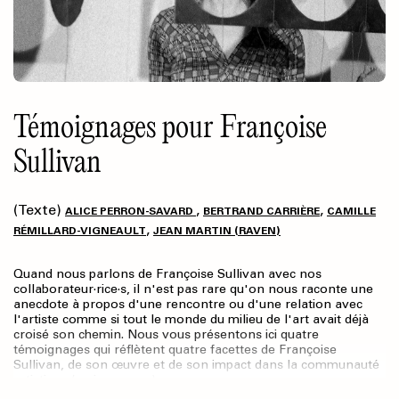
Témoignages pour Françoise
Sullivan
(Texte)
,
,
ALICE PERRON-SAVARD
BERTRAND CARRIÈRE
CAMILLE
,
RÉMILLARD-VIGNEAULT
JEAN MARTIN (RAVEN)
Quand nous parlons de Françoise Sullivan avec nos
collaborateur·rice·s, il n'est pas rare qu'on nous raconte une
anecdote à propos d'une rencontre ou d'une relation avec
l'artiste comme si tout le monde du milieu de l'art avait déjà
croisé son chemin. Nous vous présentons ici quatre
témoignages qui réflètent quatre facettes de Françoise
Sullivan, de son œuvre et de son impact dans la communauté
artistique (mais pas que).