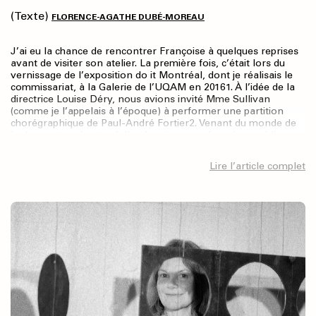
(Texte)
FLORENCE-AGATHE DUBÉ-MOREAU
J’ai eu la chance de rencontrer Françoise à quelques reprises
avant de visiter son atelier. La première fois, c’était lors du
vernissage de l’exposition do it Montréal, dont je réalisais le
commissariat, à la Galerie de l’UQAM en 20161. À l’idée de la
directrice Louise Déry, nous avions invité Mme Sullivan
(comme je l’appelais à l’époque) à performer une partition
chorégraphique de Paul-André Fortier2. Venant du monde de
la danse et sachant qu’elle n’avait pas performé en public
depuis les années 1950, je me rappelle avoir été
complètement frappée d’admiration. La trace photographique
Lire l’article complet
qui subsiste de cette interprétation ouvre une brèche
dans le corpus essentiellement pictural qu’elle déploie depuis
les années 1980. Une marque, une danse, comme
atemporelle.