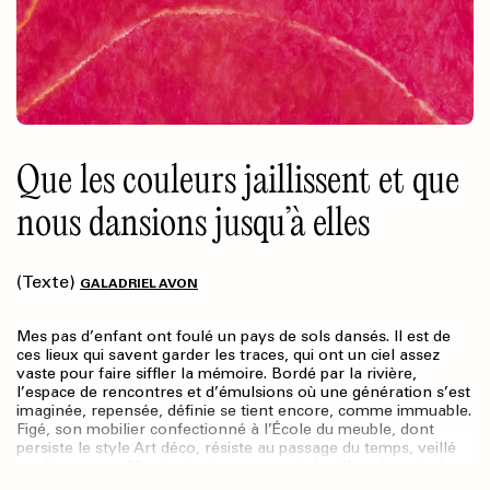
Que les couleurs jaillissent et que
nous dansions jusqu’à elles
(Texte)
GALADRIEL AVON
Mes pas d’enfant ont foulé un pays de sols dansés. Il est de
ces lieux qui savent garder les traces, qui ont un ciel assez
vaste pour faire siffler la mémoire. Bordé par la rivière,
l’espace de rencontres et d’émulsions où une génération s’est
imaginée, repensée, définie se tient encore, comme immuable.
Figé, son mobilier confectionné à l’École du meuble, dont
persiste le style Art déco, résiste au passage du temps, veillé
par l’équipe du Musée des beaux-arts de la ville – dont j’ai fait
partie – qui s’emploie à faire vivre à la maison une traversée