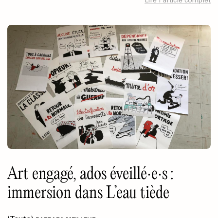
Lire l’article complet
visuels, la citation et l’écriture au « je » tracent une suite de
segments discontinus, comme autant de pointillés. L’artiste
défait l’écriture linéaire d’une existence artistique en y
intégrant ce qui n’a pas été réalisé : des œuvres fantômes dont
elle cherche les absences. À partir de cette part manquante,
Céline Huyghebaert s’attelle à donner une place à ce qui
n’apparaît pas.
Art engagé, ados éveillé∙e∙s :
immersion dans L’eau tiède