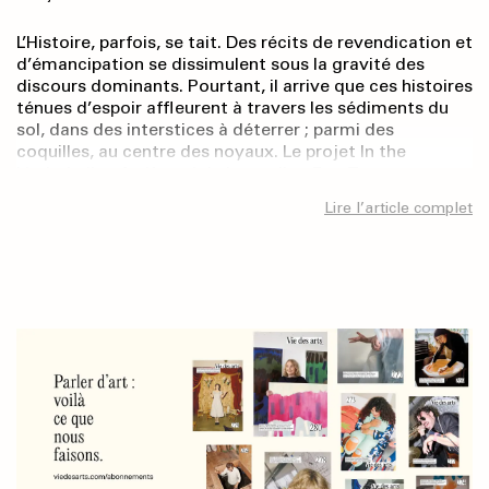
L’Histoire, parfois, se tait. Des récits de revendication et
d’émancipation se dissimulent sous la gravité des
discours dominants. Pourtant, il arrive que ces histoires
ténues d’espoir affleurent à travers les sédiments du
sol, dans des interstices à déterrer ; parmi des
coquilles, au centre des noyaux. Le projet In the
Underbelly of a Kernel de la prodige Eve Tagny,
présenté à l’association d’art Westfälischer
Lire l’article complet
Kunstverein, en Allemagne, fait écho à la propension de
l’artiste à implanter des jardins dans des espaces
d’exposition. Elle conçoit cet espace comme un
système symbolique sillonné par la mémoire, les cycles
des saisons et les dynamiques de pouvoir, notamment
celles issues des histoires coloniales et de leurs
douloureux héritages. Pour Tagny, ces terreaux fertiles
disent tout : ils exhument les silences, et la vérité
(re)prend alors vie.