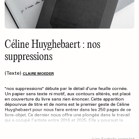
Céline Huyghebaert : nos
suppressions
(Texte)
CLAIRE MOEDER
"nos suppressions" débute par le détail d’une feuille cornée.
Un papier sans texte ni motif, aux contours altérés, est placé
en couverture du livre sans rien énoncer. Cette apparition
dépourvue de titre et de noms est le premier geste de Céline
Huyghebaert pour nous faire entrer dans les 250 pages de ce
livre-objet. Ce dernier nous offre une plongée dans le travail
qui a occupé l’artiste entre 2016 et 2025. Elle y poursuit la
tentative de constituer une archive fictive de l’artiste a., figure
principale du livre aux côtés de la narratrice Céline
Huyghebaert. La correspondance, les fragments littéraires et