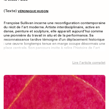
(Texte)
VÉRONIQUE HUDON
Françoise Sullivan incarne une reconfiguration contemporaine
du récit de l’art moderne. Artiste interdisciplinaire, active en
danse, peinture et sculpture, elle apparaît aujourd’hui comme
une pionnière du travail in situ et de la performance. Sa
reconnaissance tardive témoigne d’un déplacement historique
: une œuvre longtemps tenue en marge occupe désormais une
place centrale. Son parcours invite à relire l’histoire de l’art
depuis une perspective féminine et à interroger la légitimation
progressive de pratiques hybrides plus près de la vie, jadis
tenues à l’écart, désormais présentes dans le champ de l’art
Lire l’article complet
contemporain. À partir de Danse dans la neige (1948) et de
son inscription au sein du groupe automatiste, cet article
examine les hiérarchies de médiums qui ont façonné le canon
moderne et contribué à la minorisation de disciplines et de
pratiques. Il ne propose pas une lecture exhaustive du travail
de Sullivan, mais une réflexion générale sur les modalités
d’écriture de l’histoire depuis des postures féministes et
performatives.