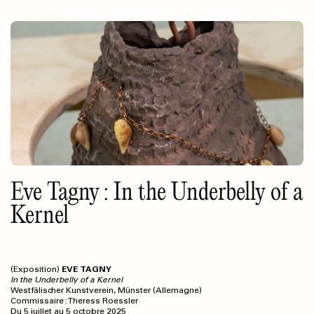
Glicenstein rappelle que la salle d’exposition agit comme un
espace de jeu, tandis que la scénographie, en tant que
marqueur symbolique, oriente les publics quant à l’attitude à
adopter et à la façon de tirer parti des codes mis en place.
Eve Tagny : In the Underbelly of a
Kernel
(Exposition)
EVE TAGNY
In the Underbelly of a Kernel
Westfälischer Kunstverein, Münster (Allemagne)
Commissaire : Theress Roessler
Du 5 juillet au 5 octobre 2025